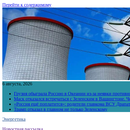
Перейти к содержимому
6 августа, 2026
Грузия обыграла Россию в Океании из-за неявки противн
Маск отказался встречаться с Зеленским в Вашингтоне. Ч
«Россия ещё поплатится»: родители главкома ВСУ Драпат
Трамп отказал в главном не только Зеленскому
Энергетика
Новостная рассылка