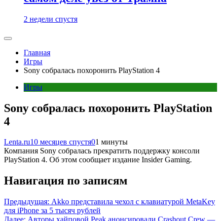
2 недели спустя
Главная
Игры
Sony собралась похоронить PlayStation 4
Игры
Sony собралась похоронить PlayStation
4
Lenta.ru
10 месяцев спустя
0
1 минуты
Компания Sony собралась прекратить поддержку консоли
PlayStation 4. Об этом сообщает издание Insider Gaming.
Навигация по записям
Предыдущая:
Akko представила чехол с клавиатурой MetaKey
для iPhone за 5 тысяч рублей
Далее:
Авторы хайповой Peak анонсировали Crashout Crew —