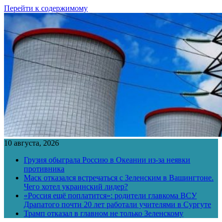
Перейти к содержимому
10 августа, 2026
Грузия обыграла Россию в Океании из-за неявки
противника
Маск отказался встречаться с Зеленским в Вашингтоне.
Чего хотел украинский лидер?
«Россия ещё поплатится»: родители главкома ВСУ
Драпатого почти 20 лет работали учителями в Сургуте
Трамп отказал в главном не только Зеленскому