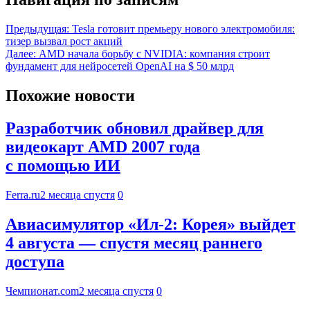
Предыдущая:
Tesla готовит премьеру нового электромобиля:
тизер вызвал рост акций
Далее:
AMD начала борьбу с NVIDIA: компания строит
фундамент для нейросетей OpenAI на $ 50 млрд
Похожие новости
Разработчик обновил драйвер для
видеокарт AMD 2007 года
с помощью ИИ
Ferra.ru
2 месяца спустя
0
Авиасимулятор «Ил-2: Корея» выйдет
4 августа — спустя месяц раннего
доступа
Чемпионат.com
2 месяца спустя
0