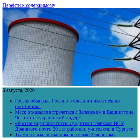
Перейти к содержимому
6 августа, 2026
Грузия обыграла Россию в Океании из-за неявки
противника
Маск отказался встречаться с Зеленским в Вашингтоне.
Чего хотел украинский лидер?
«Россия ещё поплатится»: родители главкома ВСУ
Драпатого почти 20 лет работали учителями в Сургуте
Трамп отказал в главном не только Зеленскому