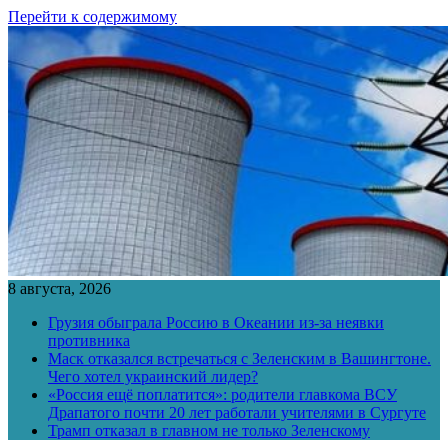
Перейти к содержимому
8 августа, 2026
Грузия обыграла Россию в Океании из-за неявки
противника
Маск отказался встречаться с Зеленским в Вашингтоне.
Чего хотел украинский лидер?
«Россия ещё поплатится»: родители главкома ВСУ
Драпатого почти 20 лет работали учителями в Сургуте
Трамп отказал в главном не только Зеленскому