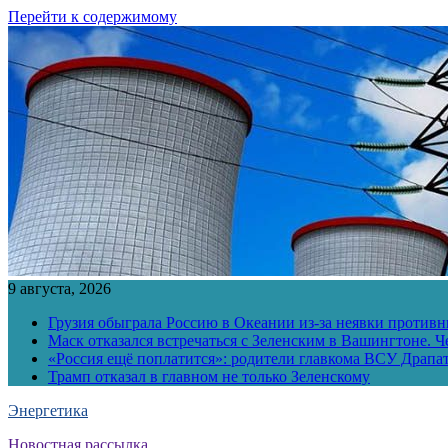
Перейти к содержимому
9 августа, 2026
Грузия обыграла Россию в Океании из-за неявки противн
Маск отказался встречаться с Зеленским в Вашингтоне. Ч
«Россия ещё поплатится»: родители главкома ВСУ Драпат
Трамп отказал в главном не только Зеленскому
Энергетика
Новостная рассылка