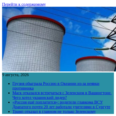
Перейти к содержимому
9 августа, 2026
Грузия обыграла Россию в Океании из-за неявки
противника
Маск отказался встречаться с Зеленским в Вашингтоне.
Чего хотел украинский лидер?
«Россия ещё поплатится»: родители главкома ВСУ
Драпатого почти 20 лет работали учителями в Сургуте
Трамп отказал в главном не только Зеленскому