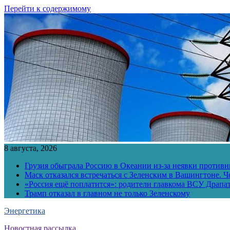
Перейти к содержимому
8 августа, 2026
Грузия обыграла Россию в Океании из-за неявки противн
Маск отказался встречаться с Зеленским в Вашингтоне. Ч
«Россия ещё поплатится»: родители главкома ВСУ Драпат
Трамп отказал в главном не только Зеленскому
Энергетика
Новостная рассылка