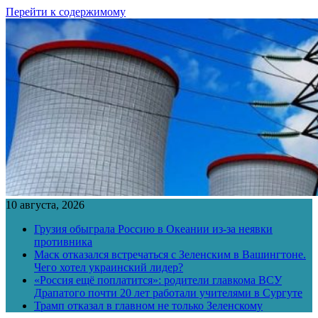
Перейти к содержимому
10 августа, 2026
Грузия обыграла Россию в Океании из-за неявки
противника
Маск отказался встречаться с Зеленским в Вашингтоне.
Чего хотел украинский лидер?
«Россия ещё поплатится»: родители главкома ВСУ
Драпатого почти 20 лет работали учителями в Сургуте
Трамп отказал в главном не только Зеленскому