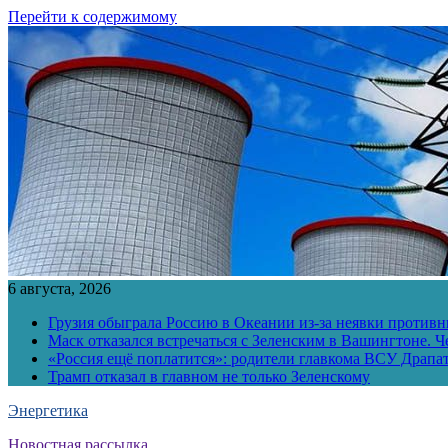
Перейти к содержимому
6 августа, 2026
Грузия обыграла Россию в Океании из-за неявки противн
Маск отказался встречаться с Зеленским в Вашингтоне. Ч
«Россия ещё поплатится»: родители главкома ВСУ Драпат
Трамп отказал в главном не только Зеленскому
Энергетика
Новостная рассылка