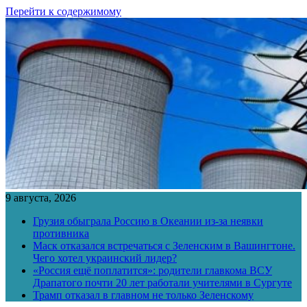
Перейти к содержимому
9 августа, 2026
Грузия обыграла Россию в Океании из-за неявки
противника
Маск отказался встречаться с Зеленским в Вашингтоне.
Чего хотел украинский лидер?
«Россия ещё поплатится»: родители главкома ВСУ
Драпатого почти 20 лет работали учителями в Сургуте
Трамп отказал в главном не только Зеленскому