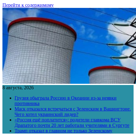
Перейти к содержимому
8 августа, 2026
Грузия обыграла Россию в Океании из-за неявки
противника
Маск отказался встречаться с Зеленским в Вашингтоне.
Чего хотел украинский лидер?
«Россия ещё поплатится»: родители главкома ВСУ
Драпатого почти 20 лет работали учителями в Сургуте
Трамп отказал в главном не только Зеленскому