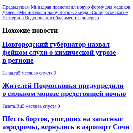
Предыдущая:
Минздрав представил новую форму для медиков
Далее:
«Мы потеряли нашу Котю». Звезда «Склифосовского»
Екатерина Ведунова погибла вместе с дочерью
Похожие новости
Новгородский губернатор назвал
фейком слухи о химической угрозе
в регионе
Lenta.ru
5 месяцев спустя
0
Жителей Подмосковья предупредили
о сильном морозе предстоящей ночью
Газета.Ru
5 месяцев спустя
0
Шесть бортов, ушедших на запасные
аэродромы, вернулись в аэропорт Сочи