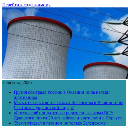
Перейти к содержимому
7 августа, 2026
Грузия обыграла Россию в Океании из-за неявки
противника
Маск отказался встречаться с Зеленским в Вашингтоне.
Чего хотел украинский лидер?
«Россия ещё поплатится»: родители главкома ВСУ
Драпатого почти 20 лет работали учителями в Сургуте
Трамп отказал в главном не только Зеленскому