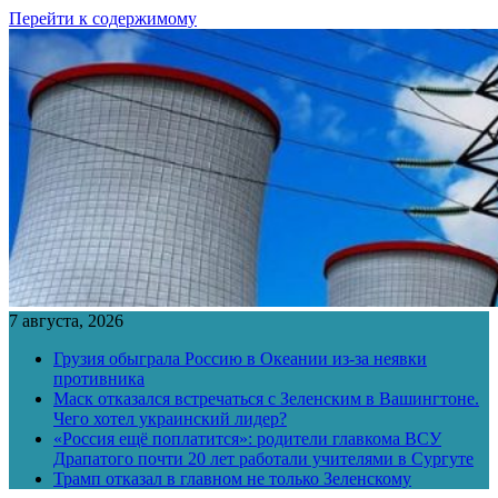
Перейти к содержимому
7 августа, 2026
Грузия обыграла Россию в Океании из-за неявки
противника
Маск отказался встречаться с Зеленским в Вашингтоне.
Чего хотел украинский лидер?
«Россия ещё поплатится»: родители главкома ВСУ
Драпатого почти 20 лет работали учителями в Сургуте
Трамп отказал в главном не только Зеленскому