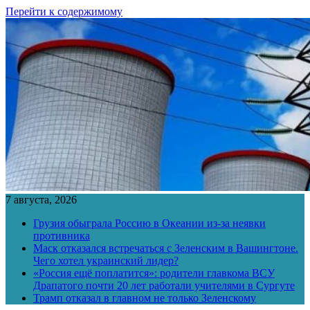
Перейти к содержимому
7 августа, 2026
Грузия обыграла Россию в Океании из-за неявки
противника
Маск отказался встречаться с Зеленским в Вашингтоне.
Чего хотел украинский лидер?
«Россия ещё поплатится»: родители главкома ВСУ
Драпатого почти 20 лет работали учителями в Сургуте
Трамп отказал в главном не только Зеленскому