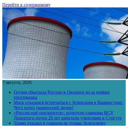
Перейти к содержимому
7 августа, 2026
Грузия обыграла Россию в Океании из-за неявки
противника
Маск отказался встречаться с Зеленским в Вашингтоне.
Чего хотел украинский лидер?
«Россия ещё поплатится»: родители главкома ВСУ
Драпатого почти 20 лет работали учителями в Сургуте
Трамп отказал в главном не только Зеленскому