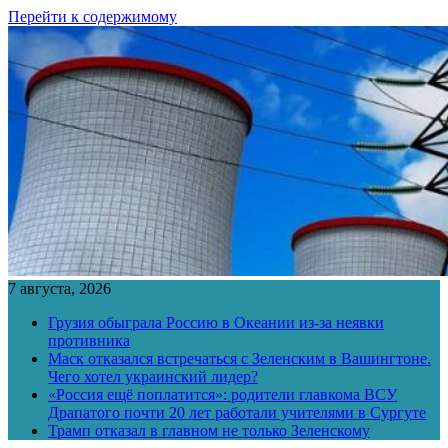
Перейти к содержимому
7 августа, 2026
Грузия обыграла Россию в Океании из-за неявки
противника
Маск отказался встречаться с Зеленским в Вашингтоне.
Чего хотел украинский лидер?
«Россия ещё поплатится»: родители главкома ВСУ
Драпатого почти 20 лет работали учителями в Сургуте
Трамп отказал в главном не только Зеленскому