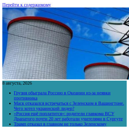
Перейти к содержимому
8 августа, 2026
Грузия обыграла Россию в Океании из-за неявки
противника
Маск отказался встречаться с Зеленским в Вашингтоне.
Чего хотел украинский лидер?
«Россия ещё поплатится»: родители главкома ВСУ
Драпатого почти 20 лет работали учителями в Сургуте
Трамп отказал в главном не только Зеленскому