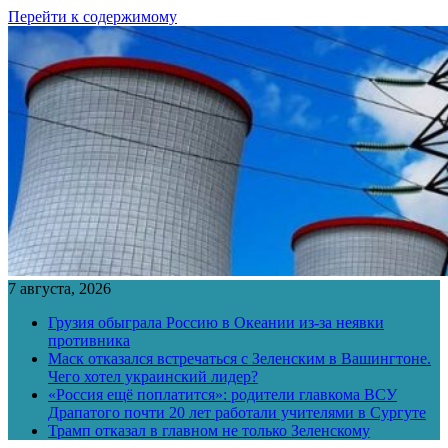
Перейти к содержимому
7 августа, 2026
Грузия обыграла Россию в Океании из-за неявки
противника
Маск отказался встречаться с Зеленским в Вашингтоне.
Чего хотел украинский лидер?
«Россия ещё поплатится»: родители главкома ВСУ
Драпатого почти 20 лет работали учителями в Сургуте
Трамп отказал в главном не только Зеленскому