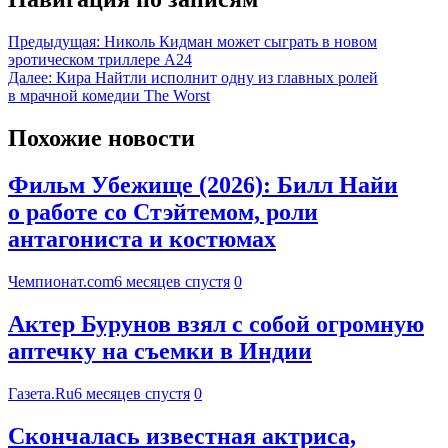
Предыдущая:
Николь Кидман может сыграть в новом
эротическом триллере A24
Далее:
Кира Найтли исполнит одну из главных ролей
в мрачной комедии The Worst
Похожие новости
Фильм Убежище (2026): Билл Найи
о работе со Стэйтемом, роли
антагониста и костюмах
Чемпионат.com
6 месяцев спустя
0
Актер Бурунов взял с собой огромную
аптечку на съемки в Индии
Газета.Ru
6 месяцев спустя
0
Скончалась известная актриса,