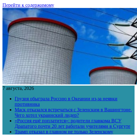
Перейти к содержимому
7 августа, 2026
Грузия обыграла Россию в Океании из-за неявки
противника
Маск отказался встречаться с Зеленским в Вашингтоне.
Чего хотел украинский лидер?
«Россия ещё поплатится»: родители главкома ВСУ
Драпатого почти 20 лет работали учителями в Сургуте
Трамп отказал в главном не только Зеленскому