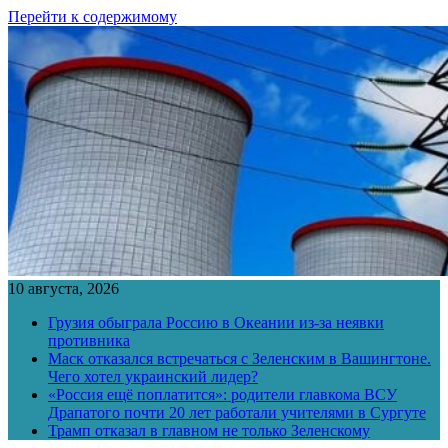
Перейти к содержимому
10 августа, 2026
Грузия обыграла Россию в Океании из-за неявки
противника
Маск отказался встречаться с Зеленским в Вашингтоне.
Чего хотел украинский лидер?
«Россия ещё поплатится»: родители главкома ВСУ
Драпатого почти 20 лет работали учителями в Сургуте
Трамп отказал в главном не только Зеленскому