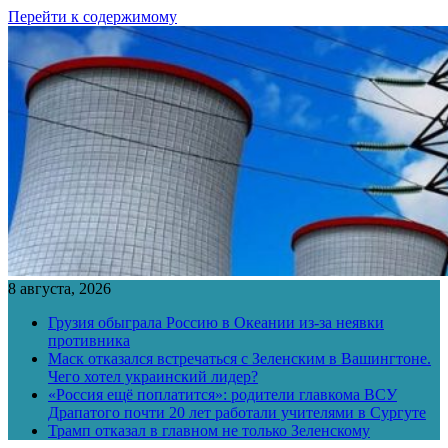
Перейти к содержимому
8 августа, 2026
Грузия обыграла Россию в Океании из-за неявки
противника
Маск отказался встречаться с Зеленским в Вашингтоне.
Чего хотел украинский лидер?
«Россия ещё поплатится»: родители главкома ВСУ
Драпатого почти 20 лет работали учителями в Сургуте
Трамп отказал в главном не только Зеленскому