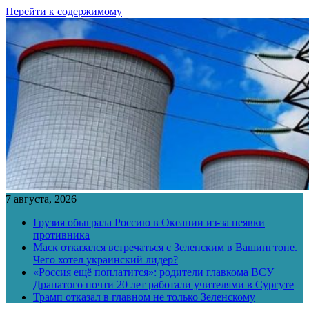
Перейти к содержимому
7 августа, 2026
Грузия обыграла Россию в Океании из-за неявки
противника
Маск отказался встречаться с Зеленским в Вашингтоне.
Чего хотел украинский лидер?
«Россия ещё поплатится»: родители главкома ВСУ
Драпатого почти 20 лет работали учителями в Сургуте
Трамп отказал в главном не только Зеленскому