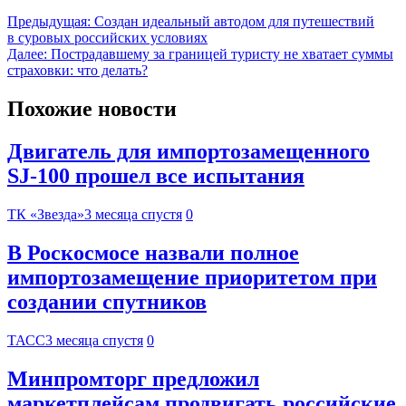
Предыдущая:
Создан идеальный автодом для путешествий
в суровых российских условиях
Далее:
Пострадавшему за границей туристу не хватает суммы
страховки: что делать?
Похожие новости
Двигатель для импортозамещенного
SJ-100 прошел все испытания
ТК «Звезда»
3 месяца спустя
0
В Роскосмосе назвали полное
импортозамещение приоритетом при
создании спутников
ТАСС
3 месяца спустя
0
Минпромторг предложил
маркетплейсам продвигать российские