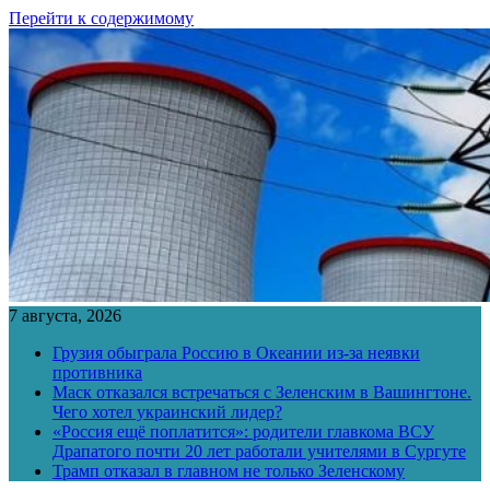
Перейти к содержимому
7 августа, 2026
Грузия обыграла Россию в Океании из-за неявки
противника
Маск отказался встречаться с Зеленским в Вашингтоне.
Чего хотел украинский лидер?
«Россия ещё поплатится»: родители главкома ВСУ
Драпатого почти 20 лет работали учителями в Сургуте
Трамп отказал в главном не только Зеленскому