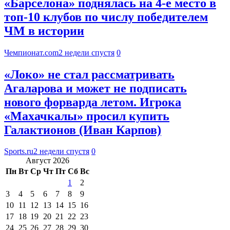
«Барселона» поднялась на 4-е место в
топ-10 клубов по числу победителем
ЧМ в истории
Чемпионат.com
2 недели спустя
0
«Локо» не стал рассматривать
Агаларова и может не подписать
нового форварда летом. Игрока
«Махачкалы» просил купить
Галактионов (Иван Карпов)
Sports.ru
2 недели спустя
0
Август 2026
Пн
Вт
Ср
Чт
Пт
Сб
Вс
1
2
3
4
5
6
7
8
9
10
11
12
13
14
15
16
17
18
19
20
21
22
23
24
25
26
27
28
29
30