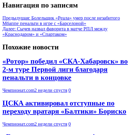
Навигация по записям
Предыдущая:
Болельщик «Реала» умер после незабитого
Мбаппе пенальти в игре с «Барселоной»
Далее:
Сычев назвал фаворита в матче РПЛ между
«Краснодаром» и «Спартаком»
Похожие новости
«Ротор» победил «СКА-Хабаровск» во
2-м туре Первой лиги благодаря
пенальти в концовке
Чемпионат.com
2 недели спустя
0
ЦСКА активировал отступные по
переходу вратаря «Балтики» Бориско
Чемпионат.com
2 недели спустя
0