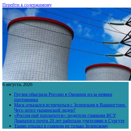
Перейти к содержимому
6 августа, 2026
Грузия обыграла Россию в Океании из-за неявки
противника
Маск отказался встречаться с Зеленским в Вашингтоне.
Чего хотел украинский лидер?
«Россия ещё поплатится»: родители главкома ВСУ
Драпатого почти 20 лет работали учителями в Сургуте
Трамп отказал в главном не только Зеленскому