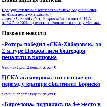
Предыдущая:
Флик высказался о критике, обрушившейся
на Ямаля после «эль класико»
Далее:
32-летний арбитр Егоров войдет в лист ФИФА
от РФС на 2026 год вместо завершившего карьеру Мешкова
Похожие новости
«Ротор» победил «СКА-Хабаровск» во
2-м туре Первой лиги благодаря
пенальти в концовке
Чемпионат.com
2 недели спустя
0
ЦСКА активировал отступные по
переходу вратаря «Балтики» Бориско
Чемпионат.com
2 недели спустя
0
«Барселона» поднялась на 4-е место в