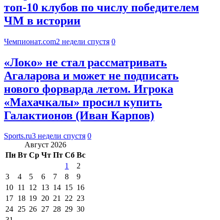
топ-10 клубов по числу победителем
ЧМ в истории
Чемпионат.com
2 недели спустя
0
«Локо» не стал рассматривать
Агаларова и может не подписать
нового форварда летом. Игрока
«Махачкалы» просил купить
Галактионов (Иван Карпов)
Sports.ru
3 недели спустя
0
Август 2026
Пн
Вт
Ср
Чт
Пт
Сб
Вс
1
2
3
4
5
6
7
8
9
10
11
12
13
14
15
16
17
18
19
20
21
22
23
24
25
26
27
28
29
30
31