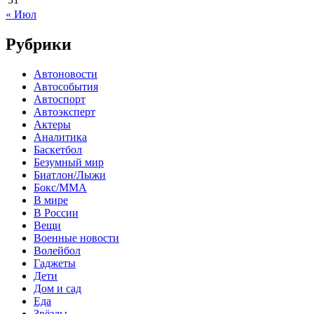
« Июл
Рубрики
Автоновости
Автособытия
Автоспорт
Автоэксперт
Актеры
Аналитика
Баскетбол
Безумный мир
Биатлон/Лыжи
Бокс/MMA
В мире
В России
Вещи
Военные новости
Волейбол
Гаджеты
Дети
Дом и сад
Еда
Звёзды