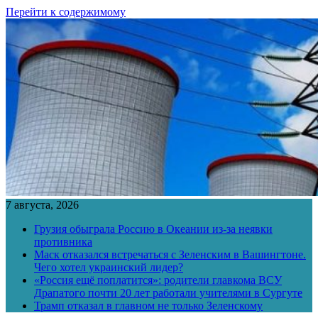
Перейти к содержимому
7 августа, 2026
Грузия обыграла Россию в Океании из-за неявки
противника
Маск отказался встречаться с Зеленским в Вашингтоне.
Чего хотел украинский лидер?
«Россия ещё поплатится»: родители главкома ВСУ
Драпатого почти 20 лет работали учителями в Сургуте
Трамп отказал в главном не только Зеленскому