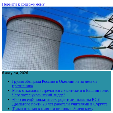
Перейти к содержимому
6 августа, 2026
Грузия обыграла Россию в Океании из-за неявки
противника
Маск отказался встречаться с Зеленским в Вашингтоне.
Чего хотел украинский лидер?
«Россия ещё поплатится»: родители главкома ВСУ
Драпатого почти 20 лет работали учителями в Сургуте
Трамп отказал в главном не только Зеленскому