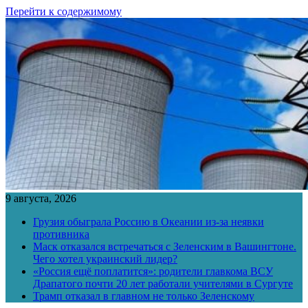
Перейти к содержимому
9 августа, 2026
Грузия обыграла Россию в Океании из-за неявки
противника
Маск отказался встречаться с Зеленским в Вашингтоне.
Чего хотел украинский лидер?
«Россия ещё поплатится»: родители главкома ВСУ
Драпатого почти 20 лет работали учителями в Сургуте
Трамп отказал в главном не только Зеленскому