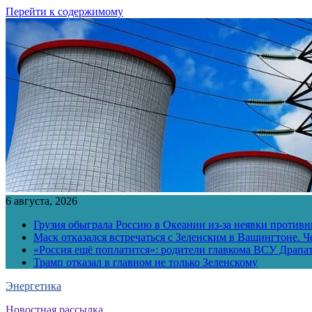
Перейти к содержимому
6 августа, 2026
Грузия обыграла Россию в Океании из-за неявки противн
Маск отказался встречаться с Зеленским в Вашингтоне. Ч
«Россия ещё поплатится»: родители главкома ВСУ Драпат
Трамп отказал в главном не только Зеленскому
Энергетика
Новостная рассылка