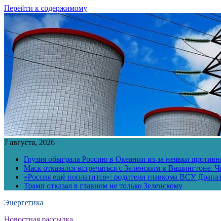
Перейти к содержимому
7 августа, 2026
Грузия обыграла Россию в Океании из-за неявки противн
Маск отказался встречаться с Зеленским в Вашингтоне. Ч
«Россия ещё поплатится»: родители главкома ВСУ Драпат
Трамп отказал в главном не только Зеленскому
Энергетика
Новостная рассылка