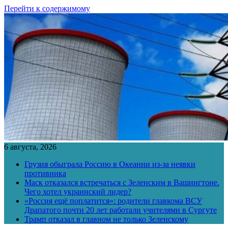
Перейти к содержимому
6 августа, 2026
Грузия обыграла Россию в Океании из-за неявки
противника
Маск отказался встречаться с Зеленским в Вашингтоне.
Чего хотел украинский лидер?
«Россия ещё поплатится»: родители главкома ВСУ
Драпатого почти 20 лет работали учителями в Сургуте
Трамп отказал в главном не только Зеленскому