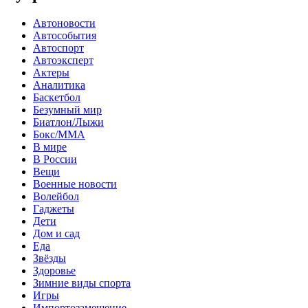
Автоновости
Автособытия
Автоспорт
Автоэксперт
Актеры
Аналитика
Баскетбол
Безумный мир
Биатлон/Лыжи
Бокс/MMA
В мире
В России
Вещи
Военные новости
Волейбол
Гаджеты
Дети
Дом и сад
Еда
Звёзды
Здоровье
Зимние виды спорта
Игры
Импортозамещение