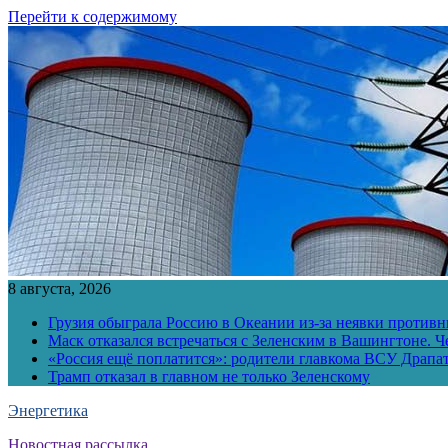
Перейти к содержимому
8 августа, 2026
Грузия обыграла Россию в Океании из-за неявки противн
Маск отказался встречаться с Зеленским в Вашингтоне. Ч
«Россия ещё поплатится»: родители главкома ВСУ Драпат
Трамп отказал в главном не только Зеленскому
Энергетика
Новостная рассылка