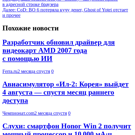
в адресной строке браузера
Далее:
CoD: BO 6 потеряла кучу денег, Ghost of Yotei отстает
и прочее
Похожие новости
Разработчик обновил драйвер для
видеокарт AMD 2007 года
с помощью ИИ
Ferra.ru
2 месяца спустя
0
Авиасимулятор «Ил-2: Корея» выйдет
4 августа — спустя месяц раннего
доступа
Чемпионат.com
2 месяца спустя
0
Слухи: смартфон Honor Win 2 получит
мощный процессор и 10 000 мА·ч