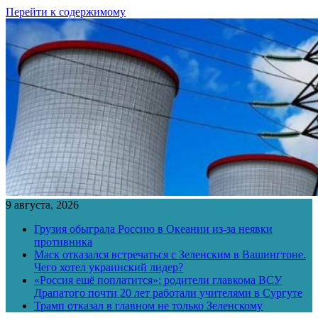
Перейти к содержимому
9 августа, 2026
Грузия обыграла Россию в Океании из-за неявки
противника
Маск отказался встречаться с Зеленским в Вашингтоне.
Чего хотел украинский лидер?
«Россия ещё поплатится»: родители главкома ВСУ
Драпатого почти 20 лет работали учителями в Сургуте
Трамп отказал в главном не только Зеленскому