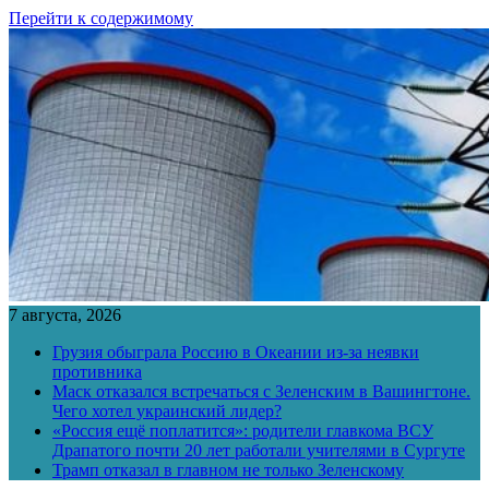
Перейти к содержимому
7 августа, 2026
Грузия обыграла Россию в Океании из-за неявки
противника
Маск отказался встречаться с Зеленским в Вашингтоне.
Чего хотел украинский лидер?
«Россия ещё поплатится»: родители главкома ВСУ
Драпатого почти 20 лет работали учителями в Сургуте
Трамп отказал в главном не только Зеленскому