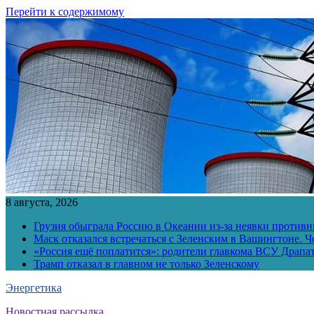
Перейти к содержимому
8 августа, 2026
Грузия обыграла Россию в Океании из-за неявки противн
Маск отказался встречаться с Зеленским в Вашингтоне. Ч
«Россия ещё поплатится»: родители главкома ВСУ Драпат
Трамп отказал в главном не только Зеленскому
Энергетика
Новостная рассылка