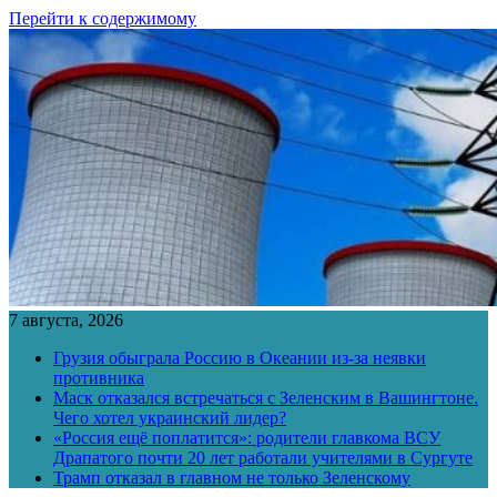
Перейти к содержимому
7 августа, 2026
Грузия обыграла Россию в Океании из-за неявки
противника
Маск отказался встречаться с Зеленским в Вашингтоне.
Чего хотел украинский лидер?
«Россия ещё поплатится»: родители главкома ВСУ
Драпатого почти 20 лет работали учителями в Сургуте
Трамп отказал в главном не только Зеленскому