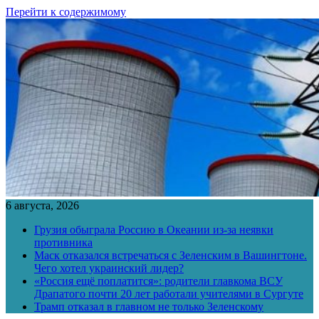
Перейти к содержимому
6 августа, 2026
Грузия обыграла Россию в Океании из-за неявки
противника
Маск отказался встречаться с Зеленским в Вашингтоне.
Чего хотел украинский лидер?
«Россия ещё поплатится»: родители главкома ВСУ
Драпатого почти 20 лет работали учителями в Сургуте
Трамп отказал в главном не только Зеленскому