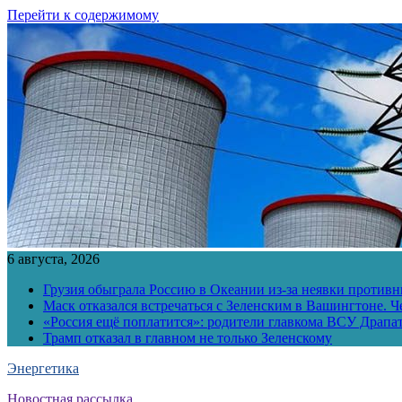
Перейти к содержимому
6 августа, 2026
Грузия обыграла Россию в Океании из-за неявки противн
Маск отказался встречаться с Зеленским в Вашингтоне. Ч
«Россия ещё поплатится»: родители главкома ВСУ Драпат
Трамп отказал в главном не только Зеленскому
Энергетика
Новостная рассылка