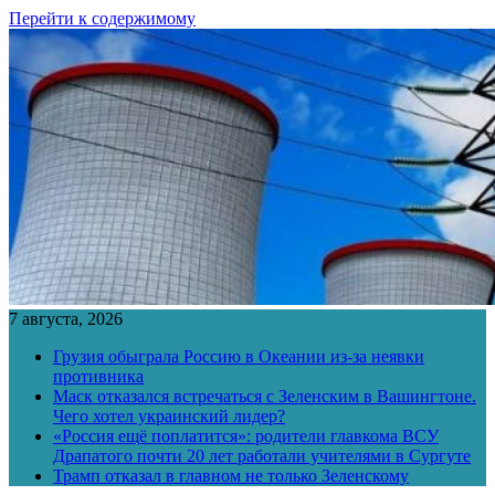
Перейти к содержимому
7 августа, 2026
Грузия обыграла Россию в Океании из-за неявки
противника
Маск отказался встречаться с Зеленским в Вашингтоне.
Чего хотел украинский лидер?
«Россия ещё поплатится»: родители главкома ВСУ
Драпатого почти 20 лет работали учителями в Сургуте
Трамп отказал в главном не только Зеленскому