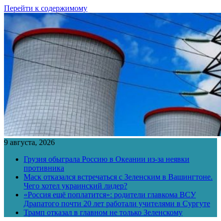
Перейти к содержимому
9 августа, 2026
Грузия обыграла Россию в Океании из-за неявки
противника
Маск отказался встречаться с Зеленским в Вашингтоне.
Чего хотел украинский лидер?
«Россия ещё поплатится»: родители главкома ВСУ
Драпатого почти 20 лет работали учителями в Сургуте
Трамп отказал в главном не только Зеленскому