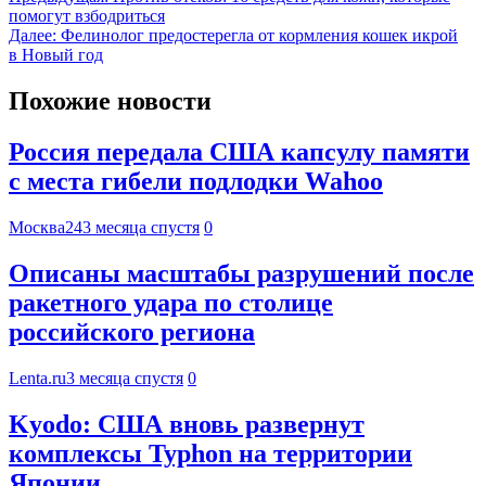
помогут взбодриться
Далее:
Фелинолог предостерегла от кормления кошек икрой
в Новый год
Похожие новости
Россия передала США капсулу памяти
с места гибели подлодки Wahoo
Москва24
3 месяца спустя
0
Описаны масштабы разрушений после
ракетного удара по столице
российского региона
Lenta.ru
3 месяца спустя
0
Kyodo: США вновь развернут
комплексы Typhon на территории
Японии