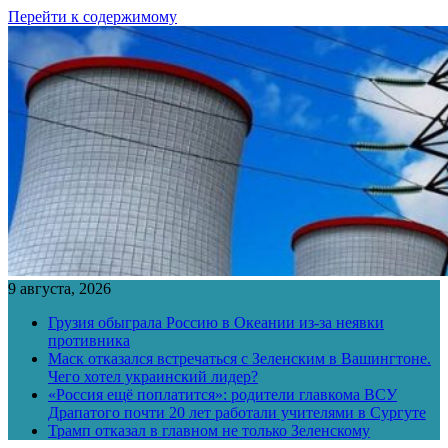
Перейти к содержимому
9 августа, 2026
Грузия обыграла Россию в Океании из-за неявки
противника
Маск отказался встречаться с Зеленским в Вашингтоне.
Чего хотел украинский лидер?
«Россия ещё поплатится»: родители главкома ВСУ
Драпатого почти 20 лет работали учителями в Сургуте
Трамп отказал в главном не только Зеленскому